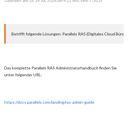
Geändert am: Di, 14 Jul, 2026 um 4:22 NACHMITTAGS
Betrifft folgende Lösungen: Parallels RAS (
Digitales Cloud Büro
 
Das komplette Parallels RAS Administratorhandbuch finden Sie
unter folgender URL:
https://docs.parallels.com/landing/ras-admin-guide