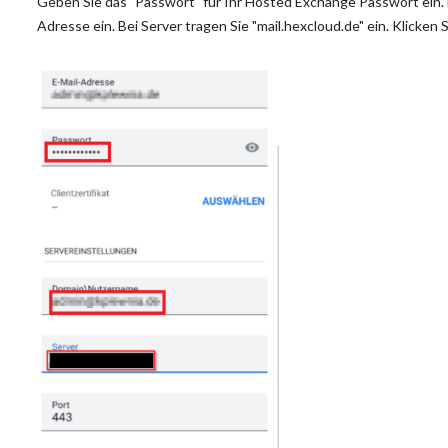
Geben Sie das "Passwort" für Ihr Hosted Exchange Passwort ein. 
Adresse ein. Bei Server tragen Sie "mail.hexcloud.de" ein. Klicke