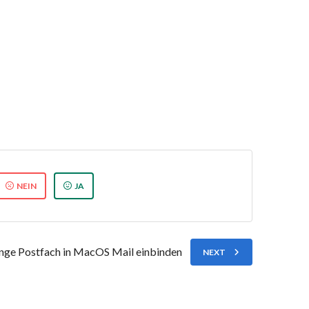
NEIN
JA
nge Postfach in MacOS Mail einbinden
NEXT